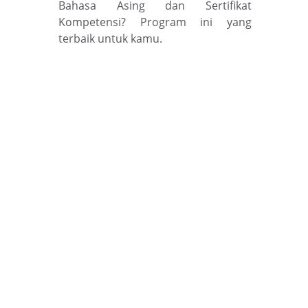
Bahasa Asing dan Sertifikat
Kompetensi? Program ini yang
terbaik untuk kamu.
1000+ Lowongan Kerja 
Resmi di Turki, Brunei, 
Saudi, Dubai , dan Kapal 
Pesiar-Perhotelan