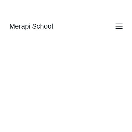
PELATIHAN PERHOTELAN, KAPAL PESIAR, 
CULINARY & BARISTA PROFESIONAL
Merapi School
Raih Mimpimu, 
Kerja di Luar 
Negeri atau Jadi 
Barista Hebat